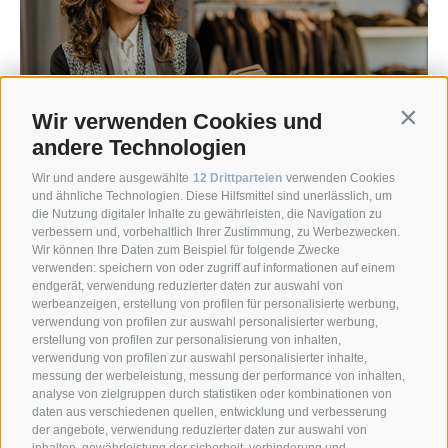
Wir verwenden Cookies und
Contin
andere Technologien
Shoppingfun
Wir und andere ausgewählte
12 Drittparteien
verwenden Cookies
und ähnliche Technologien. Diese Hilfsmittel sind unerlässlich, um
die Nutzung digitaler Inhalte zu gewährleisten, die Navigation zu
verbessern und, vorbehaltlich Ihrer Zustimmung, zu Werbezwecken.
Wir können Ihre Daten zum Beispiel für folgende Zwecke
verwenden: speichern von oder zugriff auf informationen auf einem
endgerät, verwendung reduzierter daten zur auswahl von
werbeanzeigen, erstellung von profilen für personalisierte werbung,
verwendung von profilen zur auswahl personalisierter werbung,
erstellung von profilen zur personalisierung von inhalten,
verwendung von profilen zur auswahl personalisierter inhalte,
messung der werbeleistung, messung der performance von inhalten,
analyse von zielgruppen durch statistiken oder kombinationen von
daten aus verschiedenen quellen, entwicklung und verbesserung
Relax
der angebote, verwendung reduzierter daten zur auswahl von
inhalten, gewährleistung der sicherheit, verhinderung und