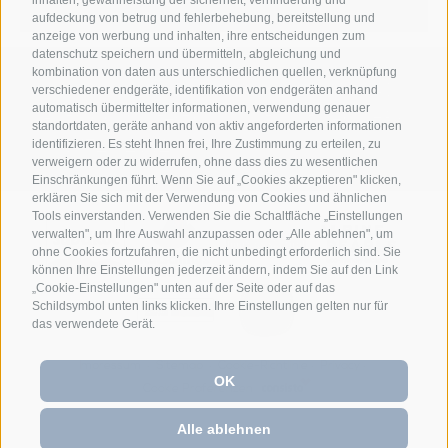
aufdeckung von betrug und fehlerbehebung, bereitstellung und
anzeige von werbung und inhalten, ihre entscheidungen zum
datenschutz speichern und übermitteln, abgleichung und
kombination von daten aus unterschiedlichen quellen, verknüpfung
Anett Hotel
Jaufenstraße 24
39040
verschiedener endgeräte, identifikation von endgeräten anhand
•
•
automatisch übermittelter informationen, verwendung genauer
Ratschings/ Sterzing
Südtirol/Italien
+39
•
•
standortdaten, geräte anhand von aktiv angeforderten informationen
0472 628026
info@anett-hotel.com
identifizieren. Es steht Ihnen frei, Ihre Zustimmung zu erteilen, zu
•
verweigern oder zu widerrufen, ohne dass dies zu wesentlichen
Einschränkungen führt. Wenn Sie auf „Cookies akzeptieren" klicken,
erklären Sie sich mit der Verwendung von Cookies und ähnlichen
Tools einverstanden. Verwenden Sie die Schaltfläche „Einstellungen
verwalten", um Ihre Auswahl anzupassen oder „Alle ablehnen", um
ohne Cookies fortzufahren, die nicht unbedingt erforderlich sind. Sie
können Ihre Einstellungen jederzeit ändern, indem Sie auf den Link
„Cookie-Einstellungen" unten auf der Seite oder auf das
Schildsymbol unten links klicken. Ihre Einstellungen gelten nur für
das verwendete Gerät.
Impressum
Sitemap
Cookie-Richtlinie
Privacy
•
•
•
•
OK
Cookie Präferenzen
Alle ablehnen