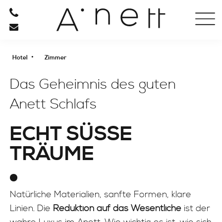
HOTEL
ZIMMER
•
Hotel
Zimmer
ANGEBOTE
BILDER
Das Geheimnis des guten
ANETT VON A BIS Z
Anett Schlafs
ANFAHRT
ECHT SÜSSE T
RESTAURANT
RÄUME
ENTSPANNUNG
Natürliche Materialien, sanfte Formen, klare
AKTIV SEIN
Linien. Die
Reduktion auf das Wesentliche
ist der