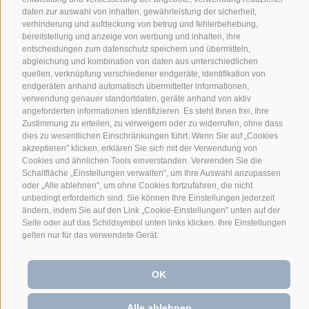
daten zur auswahl von inhalten, gewährleistung der sicherheit,
verhinderung und aufdeckung von betrug und fehlerbehebung,
Anett Hotel
Jaufenstraße 24
39040
•
•
bereitstellung und anzeige von werbung und inhalten, ihre
Ratschings/ Sterzing
Südtirol/Italien
+39
entscheidungen zum datenschutz speichern und übermitteln,
•
•
abgleichung und kombination von daten aus unterschiedlichen
0472 628026
info@anett-hotel.com
•
quellen, verknüpfung verschiedener endgeräte, identifikation von
endgeräten anhand automatisch übermittelter informationen,
verwendung genauer standortdaten, geräte anhand von aktiv
angeforderten informationen identifizieren. Es steht Ihnen frei, Ihre
Zustimmung zu erteilen, zu verweigern oder zu widerrufen, ohne dass
dies zu wesentlichen Einschränkungen führt. Wenn Sie auf „Cookies
akzeptieren" klicken, erklären Sie sich mit der Verwendung von
Cookies und ähnlichen Tools einverstanden. Verwenden Sie die
Schaltfläche „Einstellungen verwalten", um Ihre Auswahl anzupassen
oder „Alle ablehnen", um ohne Cookies fortzufahren, die nicht
unbedingt erforderlich sind. Sie können Ihre Einstellungen jederzeit
ändern, indem Sie auf den Link „Cookie-Einstellungen" unten auf der
Impressum
Sitemap
Cookie-Richtlinie
Privacy
•
•
•
•
Seite oder auf das Schildsymbol unten links klicken. Ihre Einstellungen
Cookie Präferenzen
gelten nur für das verwendete Gerät.
OK
Alle ablehnen