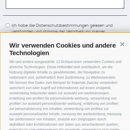
Ich habe die
Datenschutzbestimmungen
gelesen und
verstanden und stimme der Verarbeitung meiner
personenbezogenen Daten durch den Verantwortlichen zu
Wir verwenden Cookies und andere
Cont
Um den Newsletter zu abonnieren und Informationen zu
Neuigkeiten und Angeboten zu erhalten, bestätige ich die
Technologien
Datenschutzbestimmungen gelesen und verstanden zu
Wir und andere ausgewählte
12 Drittparteien
verwenden Cookies und
haben und stimme der Verarbeitung meiner
ähnliche Technologien. Diese Hilfsmittel sind unerlässlich, um die
personenbezogenen Daten zu.
Nutzung digitaler Inhalte zu gewährleisten, die Navigation zu
verbessern und, vorbehaltlich Ihrer Zustimmung, zu Werbezwecken.
Wir können Ihre Daten zum Beispiel für folgende Zwecke verwenden:
*= Pflichtfelder
speichern von oder zugriff auf informationen auf einem endgerät,
verwendung reduzierter daten zur auswahl von werbeanzeigen,
erstellung von profilen für personalisierte werbung, verwendung von
profilen zur auswahl personalisierter werbung, erstellung von profilen
zur personalisierung von inhalten, verwendung von profilen zur
auswahl personalisierter inhalte, messung der werbeleistung, messung
der performance von inhalten, analyse von zielgruppen durch
statistiken oder kombinationen von daten aus verschiedenen quellen,
entwicklung und verbesserung der angebote, verwendung reduzierter