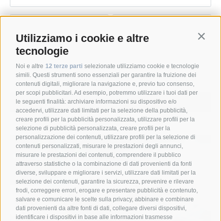
a_nett_
a_nett_
01/07/2026
09/06/2026
Utilizziamo i cookie e altre
Contin
tecnologie
Noi e altre
12 terze parti
selezionate utilizziamo cookie e tecnologie
simili. Questi strumenti sono essenziali per garantire la fruizione dei
contenuti digitali, migliorare la navigazione e, previo tuo consenso,
per scopi pubblicitari. Ad esempio, potremmo utilizzare i tuoi dati per
le seguenti finalità: archiviare informazioni su dispositivo e/o
a_nett_
a_nett_
accedervi, utilizzare dati limitati per la selezione della pubblicità,
creare profili per la pubblicità personalizzata, utilizzare profili per la
02/06/2026
26/05/2026
selezione di pubblicità personalizzata, creare profili per la
personalizzazione dei contenuti, utilizzare profili per la selezione di
contenuti personalizzati, misurare le prestazioni degli annunci,
misurare le prestazioni dei contenuti, comprendere il pubblico
attraverso statistiche o la combinazione di dati provenienti da fonti
diverse, sviluppare e migliorare i servizi, utilizzare dati limitati per la
selezione dei contenuti, garantire la sicurezza, prevenire e rilevare
frodi, correggere errori, erogare e presentare pubblicità e contenuto,
salvare e comunicare le scelte sulla privacy, abbinare e combinare
dati provenienti da altre fonti di dati, collegare diversi dispositivi,
identificare i dispositivi in base alle informazioni trasmesse